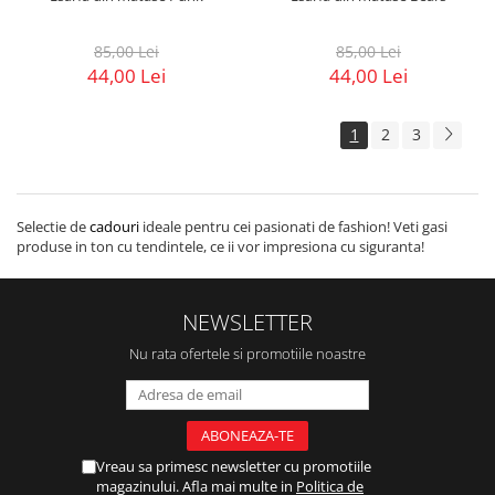
85,00 Lei
85,00 Lei
44,00 Lei
44,00 Lei
1
2
3
Selectie de
cadouri
ideale pentru cei pasionati de fashion! Veti gasi
produse in ton cu tendintele, ce ii vor impresiona cu siguranta!
NEWSLETTER
Nu rata ofertele si promotiile noastre
Vreau sa primesc newsletter cu promotiile
magazinului. Afla mai multe in
Politica de