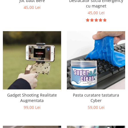
Joc baut Bere
Desfacator sticla Emergency
cu magnet
45,00 Lei
45,00 Lei
Gadget Shooting Realitate
Pasta curatare tastatura
Augmentata
Cyber
99,00 Lei
59,00 Lei