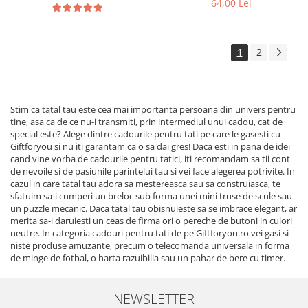
64,00 Lei
1
2
Stim ca tatal tau este cea mai importanta persoana din univers pentru
tine, asa ca de ce nu-i transmiti, prin intermediul unui cadou, cat de
special este? Alege dintre cadourile pentru tati pe care le gasesti cu
Giftforyou si nu iti garantam ca o sa dai gres! Daca esti in pana de idei
cand vine vorba de cadourile pentru tatici, iti recomandam sa tii cont
de nevoile si de pasiunile parintelui tau si vei face alegerea potrivite. In
cazul in care tatal tau adora sa mestereasca sau sa construiasca, te
sfatuim sa-i cumperi un breloc sub forma unei mini truse de scule sau
un puzzle mecanic. Daca tatal tau obisnuieste sa se imbrace elegant, ar
merita sa-i daruiesti un ceas de firma ori o pereche de butoni in culori
neutre. In categoria cadouri pentru tati de pe Giftforyou.ro vei gasi si
niste produse amuzante, precum o telecomanda universala in forma
de minge de fotbal, o harta razuibilia sau un pahar de bere cu timer.
NEWSLETTER