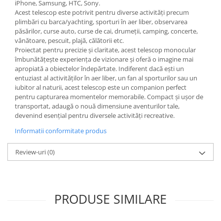
iPhone, Samsung, HTC, Sony.
Acest telescop este potrivit pentru diverse activități precum
plimbări cu barca/yachting, sporturi în aer liber, observarea
păsărilor, curse auto, curse de cai, drumeții, camping, concerte,
vânătoare, pescuit, plajă, călătorii etc.
Proiectat pentru precizie și claritate, acest telescop monocular
îmbunătățește experiența de vizionare și oferă o imagine mai
apropiată a obiectelor îndepărtate. Indiferent dacă ești un
entuziast al activităților în aer liber, un fan al sporturilor sau un
iubitor al naturii, acest telescop este un companion perfect
pentru capturarea momentelor memorabile. Compact și ușor de
transportat, adaugă o nouă dimensiune aventurilor tale,
devenind esențial pentru diversele activități recreative.
Informatii conformitate produs
Review-uri
(0)
PRODUSE SIMILARE