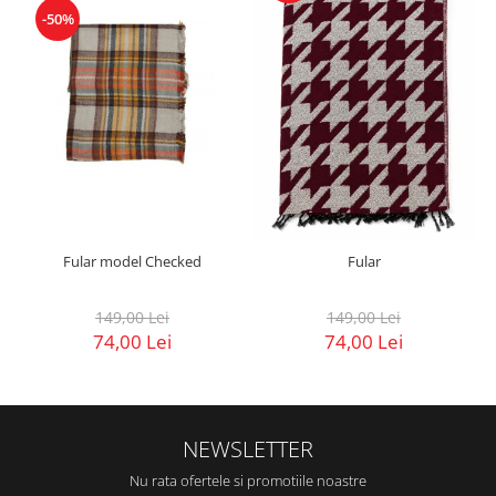
-50%
Fular model Checked
Fular
149,00 Lei
149,00 Lei
74,00 Lei
74,00 Lei
NEWSLETTER
Nu rata ofertele si promotiile noastre