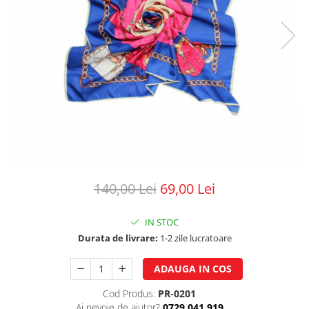
140,00 Lei
69,00 Lei
IN STOC
Durata de livrare:
1-2 zile lucratoare
ADAUGA IN COS
Cod Produs:
PR-0201
Ai nevoie de ajutor?
0729.041.919