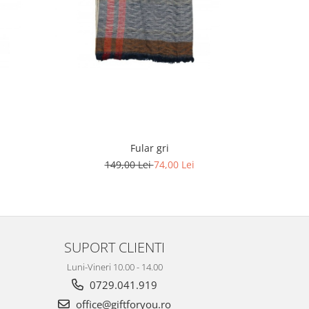
-51%
Fular gri
149,00 Lei
74,00 Lei
SUPORT CLIENTI
Luni-Vineri 10.00 - 14.00
0729.041.919
office@giftforyou.ro