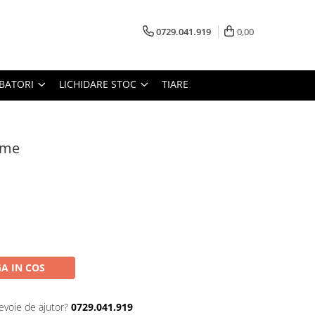
0729.041.919
0,00
RBATORI
LICHIDARE STOC
TIARE
eme
A IN COS
evoie de ajutor?
0729.041.919