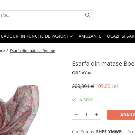
CADOURI IN FUNCTIE DE PASIUNI
AMUZANTE
OCAZII SI SA
are /
Esarfa din matase Boeme
Esarfa din matase Bo
GiftForYou
200,00 Lei
109,00 Lei
IN STOC
ADAUG
Cod Produs:
SHFS-YMWR
Ai n