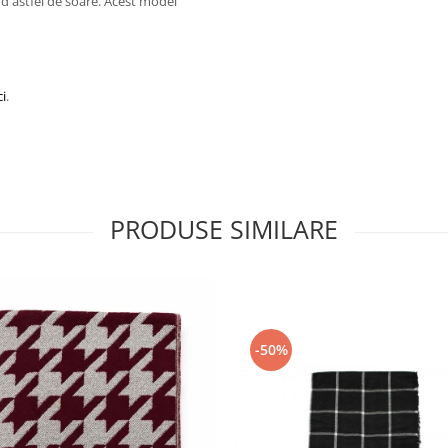
d astfel de soare. Acest model
ci
.
PRODUSE SIMILARE
-50%