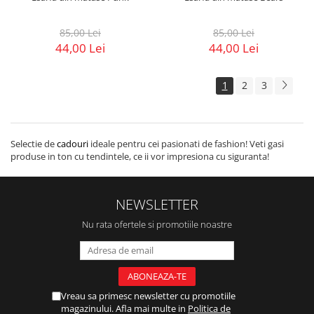
85,00 Lei
85,00 Lei
44,00 Lei
44,00 Lei
1
2
3
Selectie de
cadouri
ideale pentru cei pasionati de fashion! Veti gasi
produse in ton cu tendintele, ce ii vor impresiona cu siguranta!
NEWSLETTER
Nu rata ofertele si promotiile noastre
Vreau sa primesc newsletter cu promotiile
magazinului. Afla mai multe in
Politica de