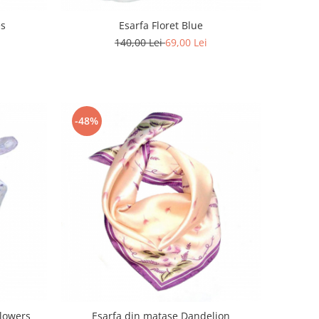
es
Esarfa Floret Blue
140,00 Lei
69,00 Lei
-48%
Flowers
Esarfa din matase Dandelion