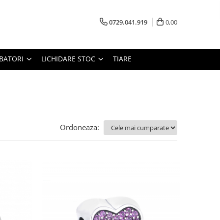
0729.041.919
0,00
RBATORI
LICHIDARE STOC
TIARE
Ordoneaza: