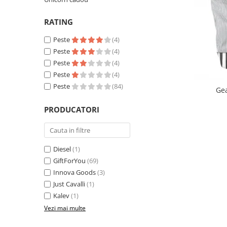
RATING
Peste
(4)
Peste
(4)
Peste
(4)
Peste
(4)
Peste
(84)
Gea
PRODUCATORI
Diesel
(1)
GiftForYou
(69)
Innova Goods
(3)
Just Cavalli
(1)
Kalev
(1)
Vezi mai multe