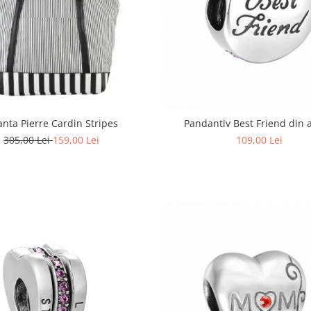
nta Pierre Cardin Stripes
Pandantiv Best Friend din 
305,00 Lei
159,00 Lei
109,00 Lei