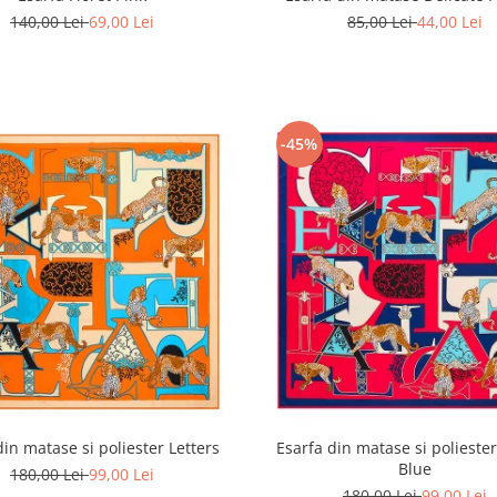
140,00 Lei
69,00 Lei
85,00 Lei
44,00 Lei
-45%
din matase si poliester Letters
Esarfa din matase si poliester
Blue
180,00 Lei
99,00 Lei
180,00 Lei
99,00 Lei