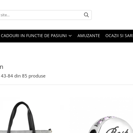
CADOURI IN FUNCTIE DE PASIUNI
AMUZANTE
OCAZII SI SA
on
43-
84
din
85
produse