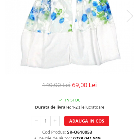
140,00 Lei
69,00 Lei
IN STOC
Durata de livrare:
1-2 zile lucratoare
ADAUGA IN COS
Cod Produs:
SK-Q610053
Ai nevoie de ajutor?
0729.041.919