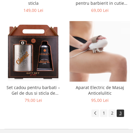
sticla
pentru barbierit in cutie
cadou
149,00 Lei
69,00 Lei
Set cadou pentru barbati –
Aparat Electric de Masaj
Gel de dus si sticla de
Anticelulitic
buzunar in cutie cadou
79,00 Lei
95,00 Lei
1
2
3