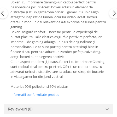
Boxerii cu Imprimare Gaming - un cadou perfect pentru
pasionații de jocuri! Acești boxeri aduc un element de
distracție și stil în garderoba oricărui gamer. Cu un design
atragator inspirat de lumea jocurilor video, acesti boxeri
ofera un mod unic si relaxant de a-ti exprima pasiunea pentru
gaming.
Boxerii asigură confortul necesar pentru o experiență de
purtat placuta. Talia elastica asigură o potrivire perfecta, iar
imprimeul de gaming adauga un plus de originalitate și
personalitate. Fie ca sunt purtați pentru a te simți bine in
fiecare zi sau pentru a aduce un zambet pe fața cuiva drag,
acești boxeri sunt alegerea potrivit
Cu un aspect modern și jucauș, Boxerii cu Imprimare Gaming
sunt cadoul ideal pentru prieteni. Oferiți un cadou haios, cu
adevarat unic si distractiv, care sa aduca un strop de bucurie
in viata gamerilor din jurul vostru!
Material: 90% poliester si 10% elastan
Informatii conformitate produs
Review-uri
(0)