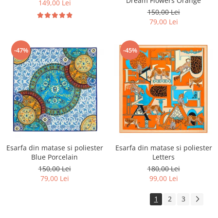
Dream Flowers Orange
149,00 Lei
150,00 Lei
79,00 Lei
-47%
-45%
Esarfa din matase si poliester
Esarfa din matase si poliester
Blue Porcelain
Letters
150,00 Lei
180,00 Lei
79,00 Lei
99,00 Lei
1
2
3