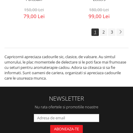
150,00 Lei
180,00 Lei
79,00 Lei
99,00 Lei
1
2
3
Capricornii apreciaza cadourile sic, clasice, de valoare. Au simtul
umorului, le plac momentele de delectare si le poti face mai frumoase
cu seturi pentru aromaterapie cadou. Adora sa citeasca si sa fie
informati. Sunt oameni de cariera, organizati si apreciaza cadourile
care le usureaza munca.
NEWSLETTER
Nu rata ofertele si promotiile noastre