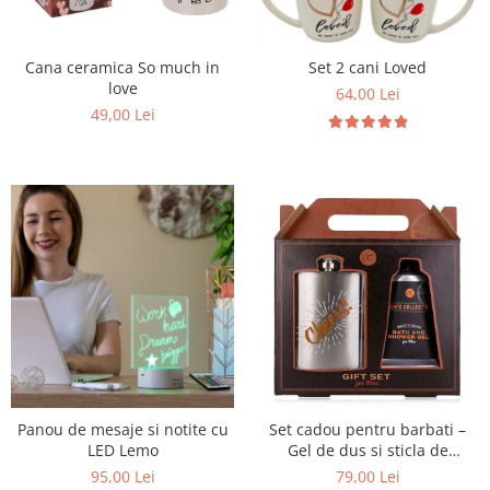
Cana ceramica So much in
Set 2 cani Loved
love
64,00 Lei
49,00 Lei
Panou de mesaje si notite cu
Set cadou pentru barbati –
LED Lemo
Gel de dus si sticla de
buzunar in cutie cadou
95,00 Lei
79,00 Lei