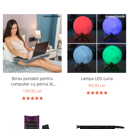
Birou portabil pentru
Lampa LED Luna
computer cu perna XL
99,00 Lei
Deskion
199,00 Lei