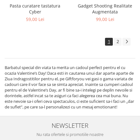
Pasta curatare tastatura
Gadget Shooting Realitate
Cyber
Augmentata
59,00 Lei
99,00 Lei
1
2
Barbatul special din viata ta merita un cadoul perfect pentru el cu
ocazia Valentine’s Day! Daca esti in cautarea unui dar aparte aparte de
Ziua Indragostitilor pentru el, pe Giftforyou vei gasi o gama variata de
cadouri care il vor face sa se simta apreciat. Inainte sa cumperi cadoul
pentru el de Valentine’s Day, ar fi bine sa-i intelegi pe deplin nevoile si
dorintele, astfel incat sa te asiguri ca faci alegerea cea mai buna. Nu
este nevoie sa-i oferi ceva spectaculos, ci este suficient sa-i faci un „dar
de suflet”, pe care sa-l personalizezi cu un mesaj emotionant!
NEWSLETTER
Nu rata ofertele si promotiile noastre