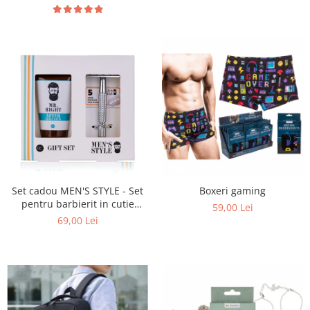
Set cadou MEN'S STYLE - Set
Boxeri gaming
pentru barbierit in cutie
59,00 Lei
cadou
69,00 Lei