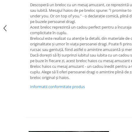
Descoperă un breloc cu un mesaj amuzant, ce reprezintă u
sau iubită. Mesajul haios de pe breloc spune: "I promise to
under you. Or on top of you." - o declarație comică, plin
pe buzele persoanei dragi.
Acest breloc reprezintă un cadou perfect pentru a încur
complicitate în cuplu.
Brelocul este realizat cu atenție la detalii, din materiale de 
originalitate și umor în viața persoanei dragi. Poate fi prins
rucsac sau gentuță, fiind astfel o amintire amuzantă și me
Dacă dorești să îți surprinzi iubitul sau iubita cu un cadou 
pe buze în fiecare zi, acest breloc haios cu mesaj amuzant 
Breloc haios cu mesaj amuzant - un cadou inedit pentru a-
cuplu. Alege să îi oferi persoanei dragi o amintire plină de
breloc original și haios.
Informatii conformitate produs