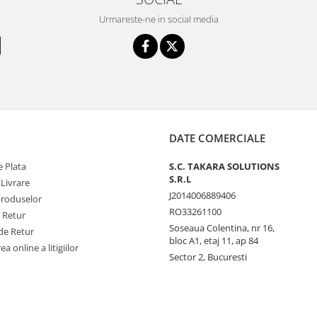
Urmareste-ne in social media
DATE COMERCIALE
 Plata
S.C. TAKARA SOLUTIONS
S.R.L
 Livrare
J2014006889406
Produselor
RO33261100
e Retur
Soseaua Colentina, nr 16,
de Retur
bloc A1, etaj 11, ap 84
a online a litigiilor
Sector 2, Bucuresti