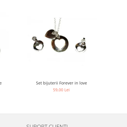
e
Set bijuterii Forever in love
Pand
59,00 Lei
SUPORT CLIENTI