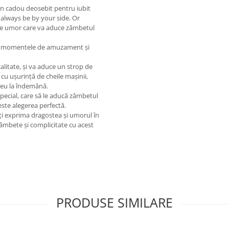
n cadou deosebit pentru iubit
 always be by your side. Or
ă de umor care va aduce zâmbetul
aja momentele de amuzament și
calitate, și va aduce un strop de
 cu ușurință de cheile mașinii,
reu la îndemână.
special, care să le aducă zâmbetul
este alegerea perfectă.
ți exprima dragostea și umorul în
 zâmbete și complicitate cu acest
PRODUSE SIMILARE