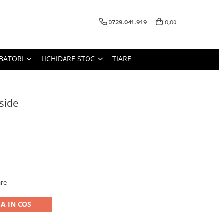
0729.041.919
0,00
RBATORI
LICHIDARE STOC
TIARE
side
are
A IN COS