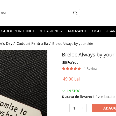
CADOURI IN FUNCTIE DE PASIUNI
AMUZANTE
OCAZII SI SA
e's Day /
Cadouri Pentru Ea /
Breloc Always by your side
Breloc Always by your 
GiftForYou
1 Review
49,00 Lei
IN STOC
Durata de livrare:
1-2 zile lucrato
ADAUG