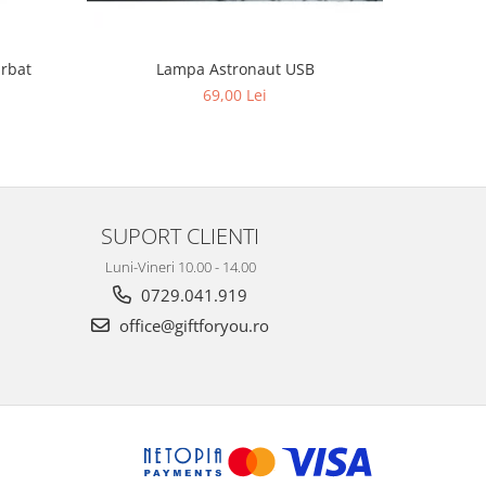
sa barbat
Lampa Astronaut USB
Ochelari d
69,00 Lei
3
SUPORT CLIENTI
Luni-Vineri 10.00 - 14.00
0729.041.919
office@giftforyou.ro