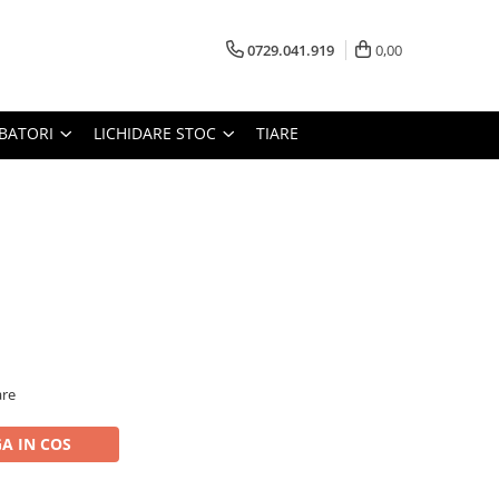
0729.041.919
0,00
RBATORI
LICHIDARE STOC
TIARE
are
A IN COS