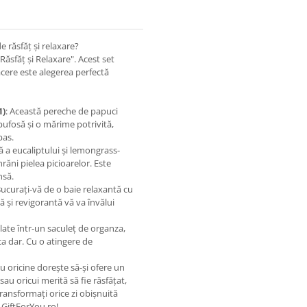
răsfăț și relaxare?
ăsfăț și Relaxare". Acest set
ăcere este alegerea perfectă
1)
: Această pereche de papuci
pufosă și o mărime potrivită,
pas.
 a eucaliptului și lemongrass-
hrăni pielea picioarelor. Este
nsă.
Bucurați-vă de o baie relaxantă cu
 și revigorantă vă va învălui
ate într-un saculeț de organza,
 ca dar. Cu o atingere de
u oricine dorește să-și ofere un
au oricui merită să fie răsfățat,
ansformați orice zi obișnuită
 GiftForYou.ro!