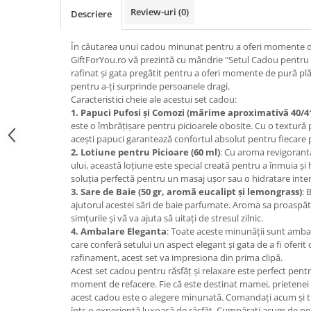
Review-uri
(0)
Descriere
În căutarea unui cadou minunat pentru a oferi momente de 
GiftForYou.ro vă prezintă cu mândrie "Setul Cadou pentru R
rafinat și gata pregătit pentru a oferi momente de pură pl
pentru a-ți surprinde persoanele dragi.
Caracteristici cheie ale acestui set cadou:
1. Papuci Pufosi și Comozi (mărime aproximativă 40/4
este o îmbrățișare pentru picioarele obosite. Cu o textură 
acești papuci garantează confortul absolut pentru fiecare 
2. Lotiune pentru Picioare (60 ml)
: Cu aroma revigorantă
ului, această loțiune este special creată pentru a înmuia și 
soluția perfectă pentru un masaj ușor sau o hidratare inte
3. Sare de Baie (50 gr, aromă eucalipt și lemongrass)
: 
ajutorul acestei sări de baie parfumate. Aroma sa proaspătă
simțurile și vă va ajuta să uitați de stresul zilnic.
4. Ambalare Eleganta
: Toate aceste minunății sunt ambal
care conferă setului un aspect elegant și gata de a fi oferit
rafinament, acest set va impresiona din prima clipă.
Acest set cadou pentru răsfăț și relaxare este perfect pentr
moment de refacere. Fie că este destinat mamei, prietenei s
acest cadou este o alegere minunată. Comandați acum și tr
într-o experiență luxoasă de răsfăț. Cumpărați acum de pe