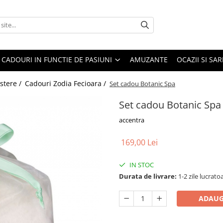
CADOURI IN FUNCTIE DE PASIUNI
AMUZANTE
OCAZII SI SA
stere /
Cadouri Zodia Fecioara /
Set cadou Botanic Spa
Set cadou Botanic Spa
accentra
169,00 Lei
IN STOC
Durata de livrare:
1-2 zile lucrato
ADAUG