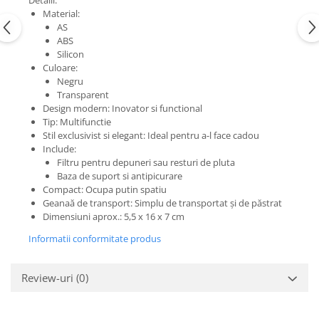
Detalii:
Material:
AS
ABS
Silicon
Culoare:
Negru
Transparent
Design modern: Inovator si functional
Tip: Multifunctie
Stil exclusivist si elegant: Ideal pentru a-l face cadou
Include:
Filtru pentru depuneri sau resturi de pluta
Baza de suport si antipicurare
Compact: Ocupa putin spatiu
Geanaă de transport: Simplu de transportat și de păstrat
Dimensiuni aprox.: 5,5 x 16 x 7 cm
Informatii conformitate produs
Review-uri
(0)