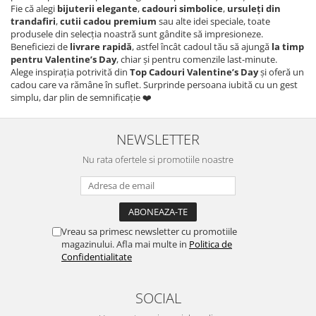
Fie că alegi
bijuterii elegante
,
cadouri simbolice
,
ursuleți din
trandafiri
,
cutii cadou premium
sau alte idei speciale, toate
produsele din selecția noastră sunt gândite să impresioneze.
Beneficiezi de
livrare rapidă
, astfel încât cadoul tău să ajungă
la timp
pentru Valentine’s Day
, chiar și pentru comenzile last-minute.
Alege inspirația potrivită din
Top Cadouri Valentine’s Day
și oferă un
cadou care va rămâne în suflet. Surprinde persoana iubită cu un gest
simplu, dar plin de semnificație ❤️
NEWSLETTER
Nu rata ofertele si promotiile noastre
Vreau sa primesc newsletter cu promotiile
magazinului. Afla mai multe in
Politica de
Confidentialitate
SOCIAL