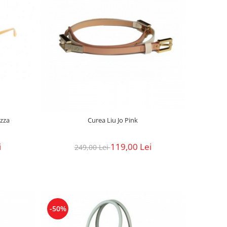
ozza
Curea Liu Jo Pink
i
119,00 Lei
249,00 Lei
-50%