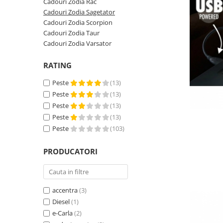
Cadouri Zodia Rac
Cadouri Zodia Sagetator
Cadouri Zodia Scorpion
Cadouri Zodia Taur
Cadouri Zodia Varsator
RATING
Peste
(13)
Peste
(13)
Peste
(13)
Peste
(13)
Peste
(103)
PRODUCATORI
accentra
(3)
Diesel
(1)
e-Carla
(2)