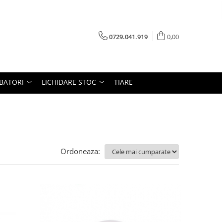
0729.041.919
0,00
RBATORI
LICHIDARE STOC
TIARE
Ordoneaza: