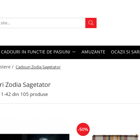
CADOURI IN FUNCTIE DE PASIUNI
AMUZANTE
OCAZII SI SA
stere /
Cadouri Zodia Sagetator
i Zodia Sagetator
1-
42
din
105
produse
-50%