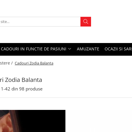
CADOURI IN FUNCTIE DE PASIUNI
AMUZANTE
OCAZII SI SA
stere /
Cadouri Zodia Balanta
i Zodia Balanta
1-
42
din
98
produse