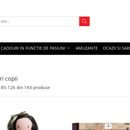
CADOURI IN FUNCTIE DE PASIUNI
AMUZANTE
OCAZII SI SA
i copii
85-
126
din
143
produse