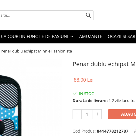
CADOURI IN FUNCTIE DE PASIUNI
AMUZANTE
OCAZII SI SA
Penar dublu echipat Minnie Fashionista
Penar dublu echipat M
88,00 Lei
IN STOC
Durata de livrare:
1-2 zile lucrato
ADAUG
Cod Produs:
8414778212787