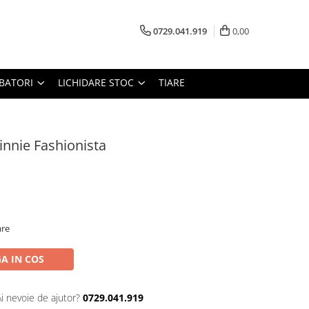
0729.041.919
0,00
RBATORI
LICHIDARE STOC
TIARE
innie Fashionista
are
A IN COS
Ai nevoie de ajutor?
0729.041.919