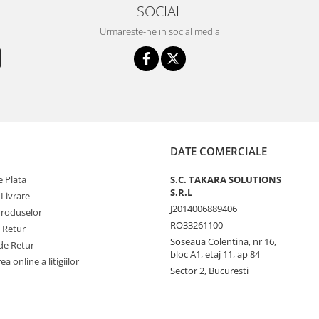
SOCIAL
Urmareste-ne in social media
DATE COMERCIALE
 Plata
S.C. TAKARA SOLUTIONS
S.R.L
 Livrare
J2014006889406
Produselor
RO33261100
e Retur
Soseaua Colentina, nr 16,
de Retur
bloc A1, etaj 11, ap 84
a online a litigiilor
Sector 2, Bucuresti