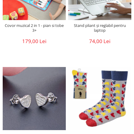
Covor muzical 2 in 1 - pian si tobe
Stand pliant și reglabil pentru
3+
laptop
179,00 Lei
74,00 Lei