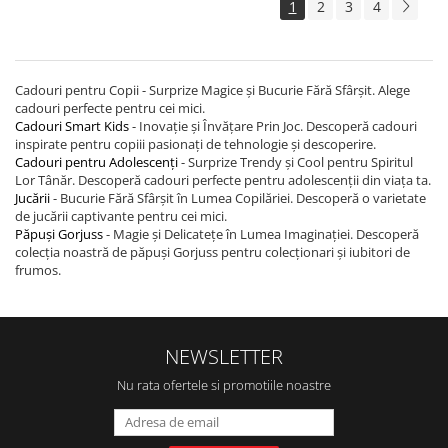
1
2
3
4
Cadouri pentru Copii - Surprize Magice și Bucurie Fără Sfârșit. Alege
cadouri perfecte pentru cei mici.
Cadouri Smart Kids
- Inovație și Învățare Prin Joc. Descoperă cadouri
inspirate pentru copiii pasionați de tehnologie și descoperire.
Cadouri pentru Adolescenți
- Surprize Trendy și Cool pentru Spiritul
Lor Tânăr. Descoperă cadouri perfecte pentru adolescenții din viața ta.
Jucării
- Bucurie Fără Sfârșit în Lumea Copilăriei. Descoperă o varietate
de jucării captivante pentru cei mici.
Păpuși Gorjuss
- Magie și Delicatețe în Lumea Imaginației. Descoperă
colecția noastră de păpuși Gorjuss pentru colecționari și iubitori de
frumos.
NEWSLETTER
Nu rata ofertele si promotiile noastre