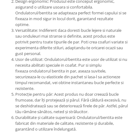
Design ergonomic: Produsul este conceput ergonomic,
asigurand o utilizare usoara si confortabila.
Ondulatorul/bentita se adapteaza perfect formei capului si se
fixeaza in mod sigur in locul dorit, garantand rezultate
optime.
Versatilitate: Indiferent daca doresti bucle lejere si naturale
sau onduleuri mai stranse si definite, acest produs este
potrivit pentru toate tipurile de par. Poti crea coafuri variate si
experimenta diferite stiluri, adaptandu-te oricarei ocazii sau
gust personal.
Usor de utilizat: Ondulatorul/bentita este usor de utilizat si nu
necesita abilitati speciale in coafat. Pur si simplu
fixeaza ondulatorul bentita in par, aseaza suvitele,
securizeaza-le cu elasticele din pachet si lasa-l sa actioneze
timpul recomandat, vei obtine instantaneu bucle perfecte si
rezistente.
Protecție pentru păr: Acest produs nu doar creează bucle
frumoase, dar îți protejează și părul. Fără căldură excesivă, nu
se deshidratează sau se deteriorează firele de păr. Astfel, părul
tău rămâne sănătos, neted și strălucitor.
Durabilitate și calitate superioară: Ondulatorul/bentita este
fabricat din materiale de calitate, rezistente și durabile,
garantând o utilizare îndelungată.