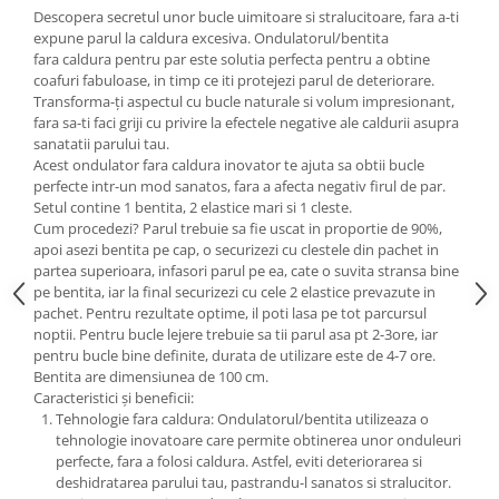
Descopera secretul unor bucle uimitoare si stralucitoare, fara a-ti
expune parul la caldura excesiva. Ondulatorul/bentita
fara caldura pentru par este solutia perfecta pentru a obtine
coafuri fabuloase, in timp ce iti protejezi parul de deteriorare.
Transforma-ți aspectul cu bucle naturale si volum impresionant,
fara sa-ti faci griji cu privire la efectele negative ale caldurii asupra
sanatatii parului tau.
Acest ondulator fara caldura inovator te ajuta sa obtii bucle
perfecte intr-un mod sanatos, fara a afecta negativ firul de par.
Setul contine 1 bentita, 2 elastice mari si 1 cleste.
Cum procedezi? Parul trebuie sa fie uscat in proportie de 90%,
apoi asezi bentita pe cap, o securizezi cu clestele din pachet in
partea superioara, infasori parul pe ea, cate o suvita stransa bine
pe bentita, iar la final securizezi cu cele 2 elastice prevazute in
pachet. Pentru rezultate optime, il poti lasa pe tot parcursul
noptii. Pentru bucle lejere trebuie sa tii parul asa pt 2-3ore, iar
pentru bucle bine definite, durata de utilizare este de 4-7 ore.
Bentita are dimensiunea de 100 cm.
Caracteristici și beneficii:
Tehnologie fara caldura: Ondulatorul/bentita utilizeaza o
tehnologie inovatoare care permite obtinerea unor onduleuri
perfecte, fara a folosi caldura. Astfel, eviti deteriorarea si
deshidratarea parului tau, pastrandu-l sanatos si stralucitor.