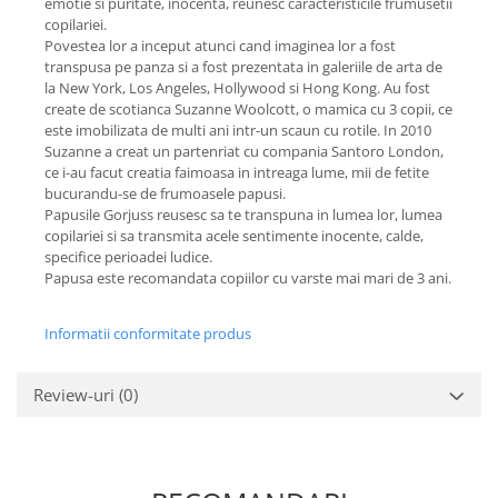
emotie si puritate, inocenta, reunesc caracteristicile frumusetii
copilariei.
Povestea lor a inceput atunci cand imaginea lor a fost
transpusa pe panza si a fost prezentata in galeriile de arta de
la New York, Los Angeles, Hollywood si Hong Kong. Au fost
create de scotianca Suzanne Woolcott, o mamica cu 3 copii, ce
este imobilizata de multi ani intr-un scaun cu rotile. In 2010
Suzanne a creat un partenriat cu compania Santoro London,
ce i-au facut creatia faimoasa in intreaga lume, mii de fetite
bucurandu-se de frumoasele papusi.
Papusile Gorjuss reusesc sa te transpuna in lumea lor, lumea
copilariei si sa transmita acele sentimente inocente, calde,
specifice perioadei ludice.
Papusa este recomandata copiilor cu varste mai mari de 3 ani.
Informatii conformitate produs
Review-uri
(0)