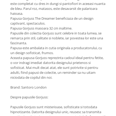
este completat cu dres in dungi si pantofiori in aceeasi nuanta
de bleu. Parul roz, matasos, este desavarsit de palarioara
haioasa.
Papusa Gorjuss The Dreamer beneficiaza de un design
captivant, spectaculos.
Papusa Gorjuss masoara 32 cm inaltime.
Papusile din colectia Gorjuss sunt celebre in toata lumea, se
remarca prin stil, calitate si noblete, iar povestea lor este una
fascinanta.
Papusa este ambalata in cutia originala a producatorului, cu
un design sofisticat, frumos.
Aceasta papusa Gorjuss reprezinta cadoul ideal pentru fetite,
o vor indragi imediat datorita designului prietenos si
sofisticat. Mai mult decat atat, ele sunt potrivite si pentru
adulti, fiind papusi de colectie, un reminder sa nu uitam
niciodata de copilul din noi.
Brand: Santoro London
Despre papusile Gorjuss:
Papusile Gorjuss sunt misterioase, sofisticate si totodata
hipnotizante. Datorita designului unic, reusesc sa transmita