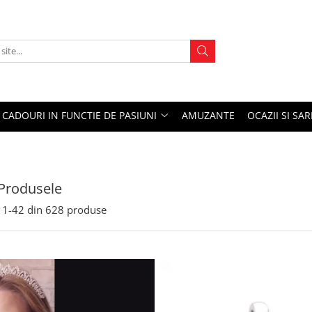
CADOURI IN FUNCTIE DE PASIUNI
AMUZANTE
OCAZII SI SA
Produsele
1-
42
din
628
produse