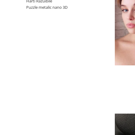
Harti Razuibile
Puzzle metalic nano 3D