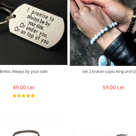
Breloc Always by your side
Set 2 bratari cuplu King and 
49,00 Lei
59,00 Lei