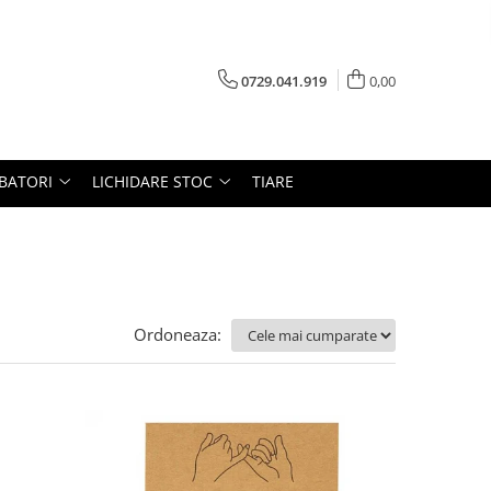
0729.041.919
0,00
RBATORI
LICHIDARE STOC
TIARE
Ordoneaza: