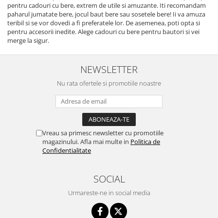
pentru cadouri cu bere, extrem de utile si amuzante. Iti recomandam
paharul jumatate bere, jocul baut bere sau sosetele bere! Ii va amuza
teribil si se vor dovedi a fi preferatele lor. De asemenea, poti opta si
pentru accesorii inedite. Alege cadouri cu bere pentru bautori si vei
merge la sigur.
NEWSLETTER
Nu rata ofertele si promotiile noastre
Vreau sa primesc newsletter cu promotiile
magazinului. Afla mai multe in
Politica de
Confidentialitate
SOCIAL
Urmareste-ne in social media