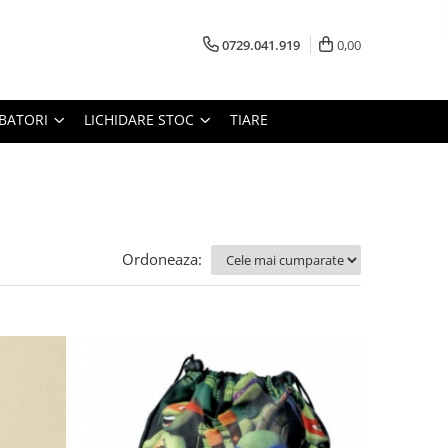
0729.041.919
0,00
RBATORI
LICHIDARE STOC
TIARE
Ordoneaza: