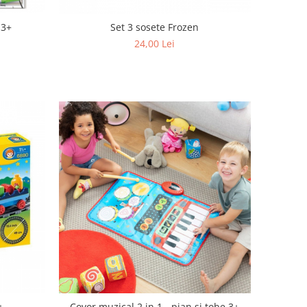
 3+
Set 3 sosete Frozen
24,00 Lei
+
Covor muzical 2 in 1 - pian si tobe 3+