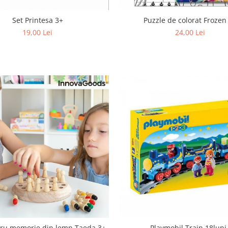
Set Printesa 3+
Puzzle de colorat Frozen
19,00 Lei
24,00 Lei
ru memorie din lemn Taeda 3+
Playmobil Train 18luni