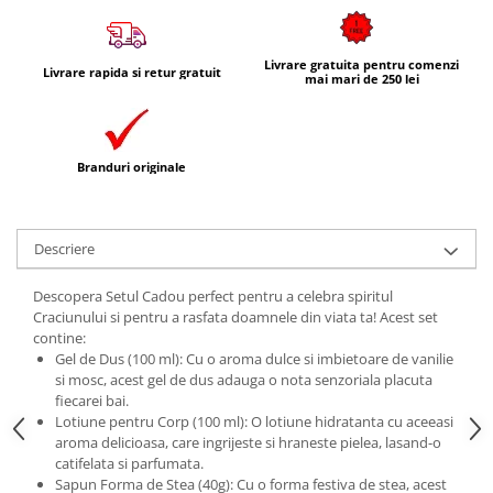
Livrare gratuita pentru comenzi
Livrare rapida si retur gratuit
mai mari de 250 lei
Branduri originale
Descriere
Descopera Setul Cadou perfect pentru a celebra spiritul
Craciunului si pentru a rasfata doamnele din viata ta! Acest set
contine:
Gel de Dus (100 ml): Cu o aroma dulce si imbietoare de vanilie
si mosc, acest gel de dus adauga o nota senzoriala placuta
fiecarei bai.
Lotiune pentru Corp (100 ml): O lotiune hidratanta cu aceeasi
aroma delicioasa, care ingrijeste si hraneste pielea, lasand-o
catifelata si parfumata.
Sapun Forma de Stea (40g): Cu o forma festiva de stea, acest