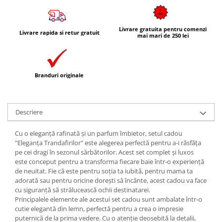
Livrare gratuita pentru comenzi
Livrare rapida si retur gratuit
mai mari de 250 lei
Branduri originale
Descriere
Cu o eleganță rafinată și un parfum îmbietor, setul cadou
"Eleganța Trandafirilor" este alegerea perfectă pentru a-i răsfăța
pe cei dragi în sezonul sărbătorilor. Acest set complet și luxos
este conceput pentru a transforma fiecare baie într-o experiență
de neuitat. Fie că este pentru soția ta iubită, pentru mama ta
adorată sau pentru oricine dorești să încânte, acest cadou va face
cu siguranță să strălucească ochii destinatarei.
Principalele elemente ale acestui set cadou sunt ambalate într-o
cutie elegantă din lemn, perfectă pentru a crea o impresie
puternică de la prima vedere. Cu o atenție deosebită la detalii,