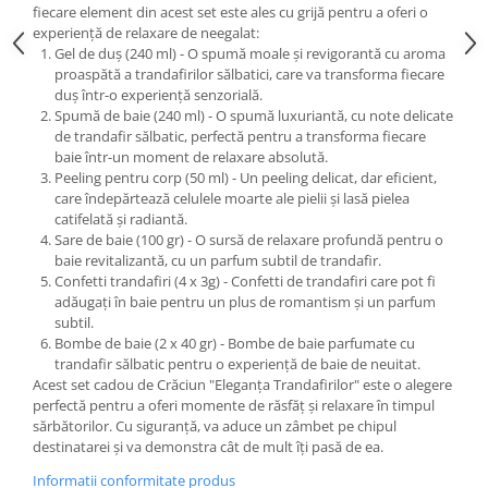
fiecare element din acest set este ales cu grijă pentru a oferi o
experiență de relaxare de neegalat:
Gel de duș (240 ml) - O spumă moale și revigorantă cu aroma
proaspătă a trandafirilor sălbatici, care va transforma fiecare
duș într-o experiență senzorială.
Spumă de baie (240 ml) - O spumă luxuriantă, cu note delicate
de trandafir sălbatic, perfectă pentru a transforma fiecare
baie într-un moment de relaxare absolută.
Peeling pentru corp (50 ml) - Un peeling delicat, dar eficient,
care îndepărtează celulele moarte ale pielii și lasă pielea
catifelată și radiantă.
Sare de baie (100 gr) - O sursă de relaxare profundă pentru o
baie revitalizantă, cu un parfum subtil de trandafir.
Confetti trandafiri (4 x 3g) - Confetti de trandafiri care pot fi
adăugați în baie pentru un plus de romantism și un parfum
subtil.
Bombe de baie (2 x 40 gr) - Bombe de baie parfumate cu
trandafir sălbatic pentru o experiență de baie de neuitat.
Acest set cadou de Crăciun "Eleganța Trandafirilor" este o alegere
perfectă pentru a oferi momente de răsfăț și relaxare în timpul
sărbătorilor. Cu siguranță, va aduce un zâmbet pe chipul
destinatarei și va demonstra cât de mult îți pasă de ea.
Informatii conformitate produs