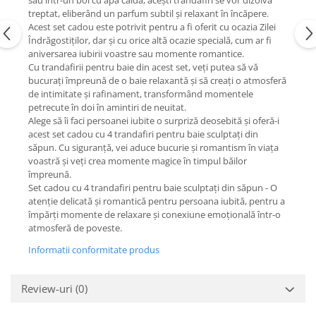
sau într-un bol cu apă caldă, acești trandafiri se vor dizolva
treptat, eliberând un parfum subtil și relaxant în încăpere.
Acest set cadou este potrivit pentru a fi oferit cu ocazia Zilei
Îndrăgostiților, dar și cu orice altă ocazie specială, cum ar fi
aniversarea iubirii voastre sau momente romantice.
Cu trandafirii pentru baie din acest set, veți putea să vă
bucurați împreună de o baie relaxantă și să creați o atmosferă
de intimitate și rafinament, transformând momentele
petrecute în doi în amintiri de neuitat.
Alege să îi faci persoanei iubite o surpriză deosebită și oferă-i
acest set cadou cu 4 trandafiri pentru baie sculptați din
săpun. Cu siguranță, vei aduce bucurie și romantism în viața
voastră și veți crea momente magice în timpul băilor
împreună.
Set cadou cu 4 trandafiri pentru baie sculptați din săpun - O
atenție delicată și romantică pentru persoana iubită, pentru a
împărți momente de relaxare și conexiune emoțională într-o
atmosferă de poveste.
Informatii conformitate produs
Review-uri
(0)