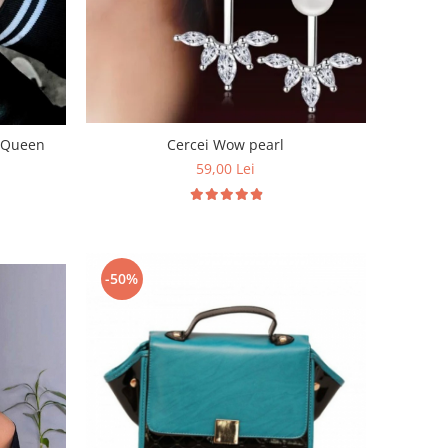
Cercei Wow pearl
d Queen
59,00 Lei
-50%