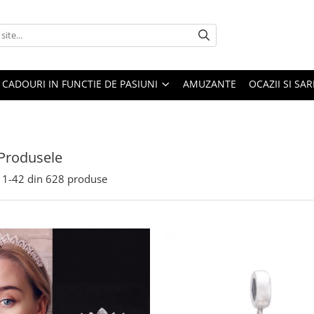
CADOURI IN FUNCTIE DE PASIUNI
AMUZANTE
OCAZII SI SA
Produsele
1-
42
din
628
produse