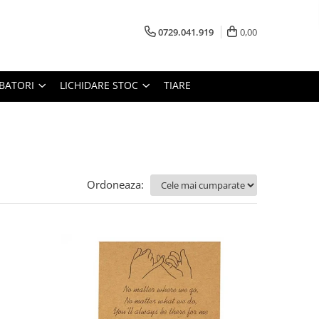
0729.041.919
0,00
RBATORI
LICHIDARE STOC
TIARE
Ordoneaza: