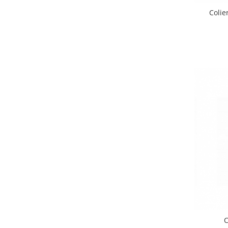
Coli
C