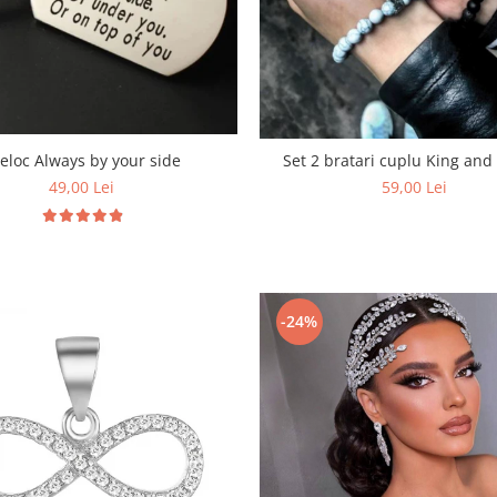
eloc Always by your side
Set 2 bratari cuplu King an
49,00 Lei
59,00 Lei
-24%