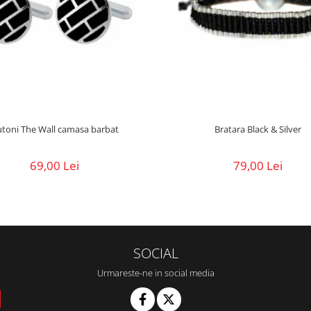
Butoni The Wall camasa barbat
Bratara Black & Silver
69,00 Lei
79,00 Lei
SOCIAL
Urmareste-ne in social media