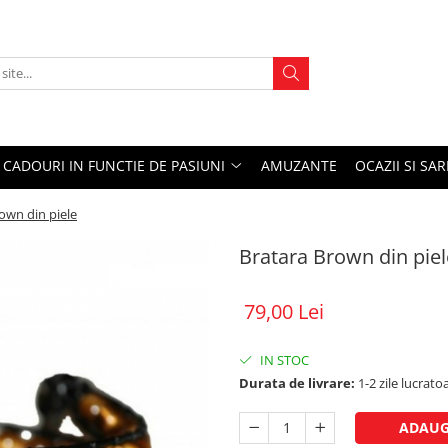
CADOURI IN FUNCTIE DE PASIUNI
AMUZANTE
OCAZII SI SA
own din piele
Bratara Brown din piel
79,00 Lei
IN STOC
Durata de livrare:
1-2 zile lucrato
ADAUG