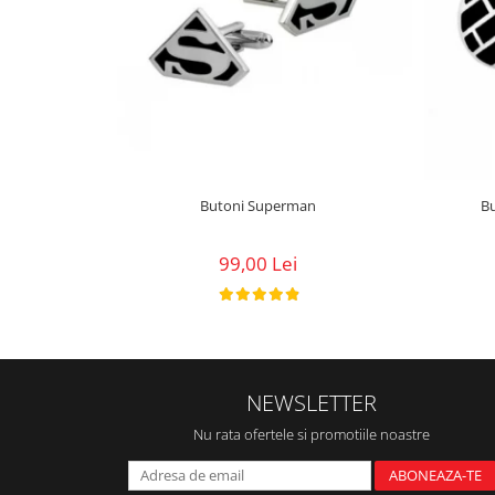
Butoni Superman
99,00 Lei
NEWSLETTER
Nu rata ofertele si promotiile noastre