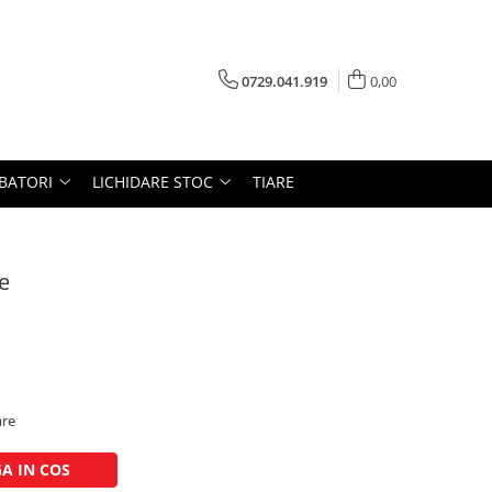
0729.041.919
0,00
RBATORI
LICHIDARE STOC
TIARE
e
are
A IN COS