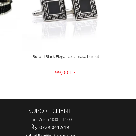
Butoni Black Elegance camasa barbat
99,00 Lei
SUPORT CLIENTI
Luni-Vineri 10.00 - 14.00
0729.041.919
office@giftforyou.ro