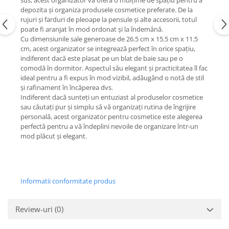
sus, acest organizator vă oferă o mulțime de spațiu pentru a
depozita și organiza produsele cosmetice preferate. De la
rujuri și farduri de pleoape la pensule și alte accesorii, totul
poate fi aranjat în mod ordonat și la îndemână.
Cu dimensiunile sale generoase de 26.5 cm x 15.5 cm x 11.5
cm, acest organizator se integrează perfect în orice spațiu,
indiferent dacă este plasat pe un blat de baie sau pe o
comodă în dormitor. Aspectul său elegant și practicitatea îl fac
ideal pentru a fi expus în mod vizibil, adăugând o notă de stil
și rafinament în încăperea dvs.
Indiferent dacă sunteți un entuziast al produselor cosmetice
sau căutați pur și simplu să vă organizați rutina de îngrijire
personală, acest organizator pentru cosmetice este alegerea
perfectă pentru a vă îndeplini nevoile de organizare într-un
mod plăcut și elegant.
Informatii conformitate produs
Review-uri
(0)