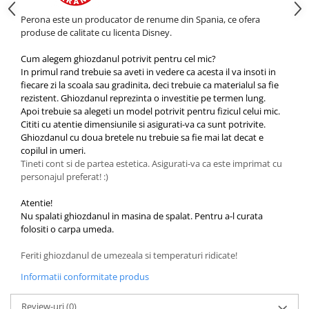
Perona este un producator de renume din Spania, ce ofera
produse de calitate cu licenta Disney.
Cum alegem ghiozdanul potrivit pentru cel mic?
In primul rand trebuie sa aveti in vedere ca acesta il va insoti in
fiecare zi la scoala sau gradinita, deci trebuie ca materialul sa fie
rezistent. Ghiozdanul reprezinta o investitie pe termen lung.
Apoi trebuie sa alegeti un model potrivit pentru fizicul celui mic.
Cititi cu atentie dimensiunile si asigurati-va ca sunt potrivite.
Ghiozdanul cu doua bretele nu trebuie sa fie mai lat decat e
copilul in umeri.
Tineti cont si de partea estetica. Asigurati-va ca este imprimat cu
personajul preferat! :)
Atentie!
Nu spalati ghiozdanul in masina de spalat. Pentru a-l curata
folositi o carpa umeda.
Feriti ghiozdanul de umezeala si temperaturi ridicate!
Informatii conformitate produs
Review-uri
(0)