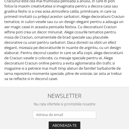
Craciunul este cea mai frumoasa perioada a anului, in care iti poti
folosi la maxim creativitatea si imaginatia pentru a decora casa sau
gradina festiv si a crea acea atmosfera calda, primitoare, in care sa
primesti invitatii cu prilejul acestor sarbatori. Alege decoratiuni Craciun
tematice, in culori vesele sau cu un design elegant pentru a adauga un
aer magic casei in aceasta perioada festiva. Cu decoratiuni Craciun
ieftine poti crea un decor minunat. Alege cosurile tematice pentru
masa de Craciun, ornamentele de brad speciale sau placutele
decorative cu urari pentru sarbatori. Daca doresti sa obtii un efect
elegant, mizeaza pe decoratiunile in nuante de argintiu, cu un design
elaborat. Pentru decorul caselor in care se afla copii, alege decoratiuni
de Craciun vesele si colorate, cu mesaje speciale pentru ei. Alege
decoratiuni Craciun online pentru a evita aglomeratia din trafic si
magazine si a petrece mai mult timp alaturi de familie! Sarbatorile de
iarna reprezinta momente speciale, pline de voiosie, iar asta ar trebui
sa se reflecte si in decorul casei.
NEWSLETTER
Nu rata ofertele si promotiile noastre