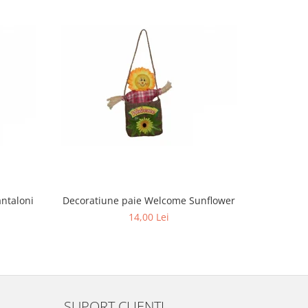
ntaloni
Decoratiune paie Welcome Sunflower
Har
14,00 Lei
SUPORT CLIENTI