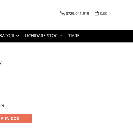
0729.041.919
0,00
RBATORI
LICHIDARE STOC
TIARE
y
are
A IN COS