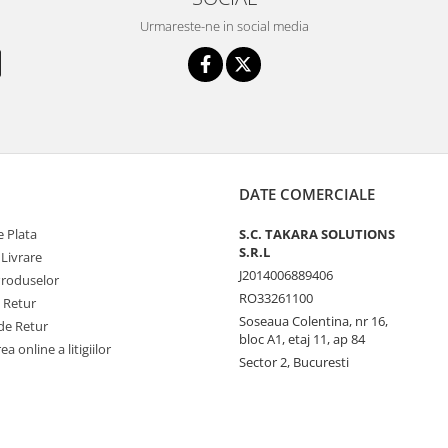
Urmareste-ne in social media
DATE COMERCIALE
 Plata
S.C. TAKARA SOLUTIONS
S.R.L
 Livrare
J2014006889406
Produselor
RO33261100
e Retur
Soseaua Colentina, nr 16,
de Retur
bloc A1, etaj 11, ap 84
a online a litigiilor
Sector 2, Bucuresti