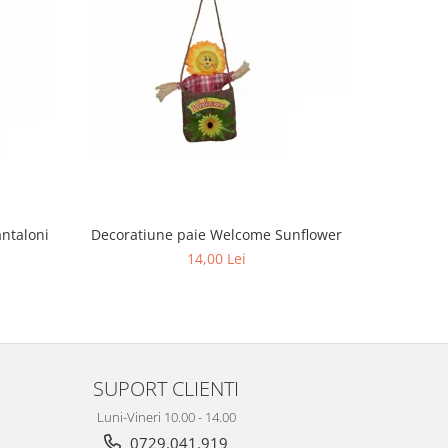
ntaloni
Decoratiune paie Welcome Sunflower
Har
14,00 Lei
SUPORT CLIENTI
Luni-Vineri 10.00 - 14.00
0729.041.919