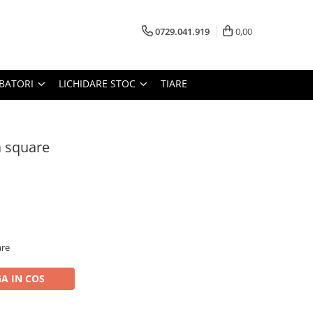
0729.041.919
0,00
RBATORI
LICHIDARE STOC
TIARE
 square
are
A IN COS