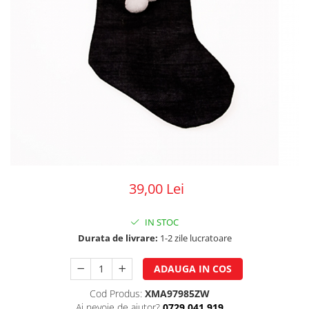
39,00 Lei
IN STOC
Durata de livrare:
1-2 zile lucratoare
ADAUGA IN COS
Cod Produs:
XMA97985ZW
Ai nevoie de ajutor?
0729.041.919