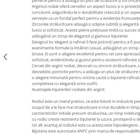
perfecte pentru a adăuga un plus de strălucire și stil oricăre
Argintul rodiat oferă cerceilor un aspect lucios și o protecți
coroziunii, asigurându-le o durabilitate crescută și un aspe
servește ca un fundal perfect pentru a evidenția frumusețea 
Zirconiile strălucitoare adaugă o sclipire subtilă și elegantă
luxos și sofisticat. Aceste pietre prețioase imită cu succes 
adăugând un strop de eleganță și glamour bijuteriei.
Designul lor elegant și rafinat îi face potriviți pentru a fi pur
evenimente formale la întâlniri casual, adăugând un strop de
ținute. Ei sunt o alegere excelentă pentru cei care apreciază 
sofisticat, evidențiindu-și gustul pentru accesorii rafinate și
Cerceii din argint rodiat, decorati cu zirconii strălucitoare, s
deosebite, potrivite pentru a adăuga un plus de strălucire și 
o alegere minunată pentru oricine caută o bijuterie rafinată 
completeze cu eleganță orice outfit.
Avantajele bijuteriilor rodiate din argint:
Rodiul este un metal pretios, ce este folosit in industrie pen
scopul de a le face mai stralucitoare si mai durabile in ti
carcteristicilor initiale precum stralucirea, un timp indelu
cu rodiu creste rezistenta bijuteriei la uzura, protejand-o d
Un alt avantaj al rodiului este ca acesta este hipoalergenic.
Bijuteria este autorizata ANPC prin marca de responsabilit