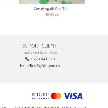
Cercei Agath Red Tibet
C
49,00 Lei
SUPORT CLIENTI
Luni-Vineri 10.00 - 14.00
0729.041.919
office@giftforyou.ro