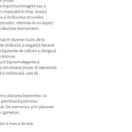
i ținute.
e împotriva înnegririi sau a
ct impecabil în timp. Acesta
și strălucirea zirconiilor.
 cerceilor, oferindu-le un aspect
strălucirea diamantelor,
tați în diverse ocazii, de la
 strălucire și eleganță fiecărei
bijuteriile de calitate și designul
 distinse.
unt bijuterii elegante și
stil oricărei ținute. Ei reprezintă
și sofisticată, care să
tru placarea bijuteriilor, cu
mp, permitand pastrarea
ngat. De asemenea, prin placarea
e zgarieturi.
ate si marca de stat.