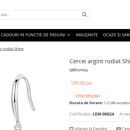
CADOURI IN FUNCTIE DE PASIUNI
AMUZANTE
OCAZII SI SA
nt rodiat Shine
Cercei argint rodiat Sh
GiftForYou
189,00 Lei
STOC EPUIZAT
Durata de livrare:
1-2 zile lucrato
Cod Produs:
LEM-00024
Ai ne
Adauga la Favorite
Cere 