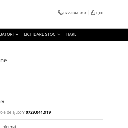
0729.041.919
0,00
RBATORI
LICHIDARE STOC
TIARE
ine
are
voie de ajutor?
0729.041.919
informatii