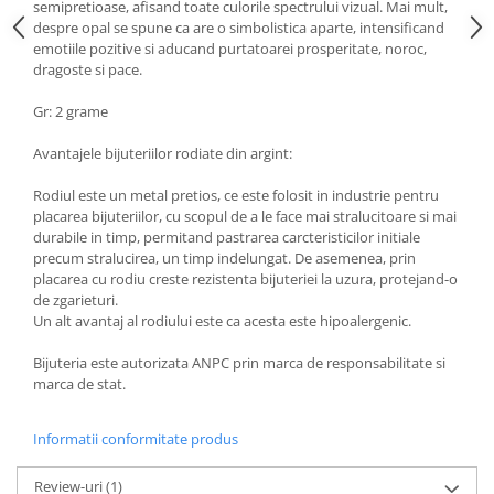
semipretioase, afisand toate culorile spectrului vizual. Mai mult,
despre opal se spune ca are o simbolistica aparte, intensificand
emotiile pozitive si aducand purtatoarei prosperitate, noroc,
dragoste si pace.
Gr: 2 grame
Avantajele bijuteriilor rodiate din argint:
Rodiul este un metal pretios, ce este folosit in industrie pentru
placarea bijuteriilor, cu scopul de a le face mai stralucitoare si mai
durabile in timp, permitand pastrarea carcteristicilor initiale
precum stralucirea, un timp indelungat. De asemenea, prin
placarea cu rodiu creste rezistenta bijuteriei la uzura, protejand-o
de zgarieturi.
Un alt avantaj al rodiului este ca acesta este hipoalergenic.
Bijuteria este autorizata ANPC prin marca de responsabilitate si
marca de stat.
Informatii conformitate produs
Review-uri
(1)