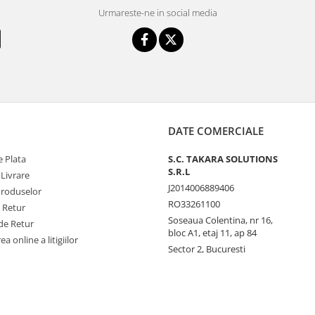
Urmareste-ne in social media
DATE COMERCIALE
 Plata
S.C. TAKARA SOLUTIONS
S.R.L
 Livrare
J2014006889406
Produselor
RO33261100
e Retur
Soseaua Colentina, nr 16,
de Retur
bloc A1, etaj 11, ap 84
a online a litigiilor
Sector 2, Bucuresti