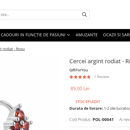
CADOURI IN FUNCTIE DE PASIUNI
AMUZANTE
OCAZII SI SA
t rodiat - Rosu
Cercei argint rodiat - 
GiftForYou
1 Review
89,00 Lei
STOC EPUIZAT
Durata de livrare:
1-2 zile lucrato
Cod Produs:
POL-00041
Ai nev