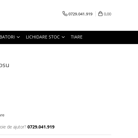
0729.041.919
0,00
RBATORI
LICHIDARE STOC
TIARE
Rosu
are
oie de ajutor?
0729.041.919