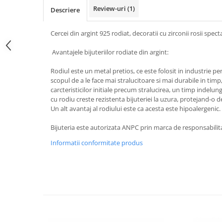
Review-uri
(1)
Descriere
Cercei din argint 925 rodiat, decoratii cu zirconii rosii spec
Avantajele bijuteriilor rodiate din argint:
Rodiul este un metal pretios, ce este folosit in industrie pen
scopul de a le face mai stralucitoare si mai durabile in ti
carcteristicilor initiale precum stralucirea, un timp indelu
cu rodiu creste rezistenta bijuteriei la uzura, protejand-o d
Un alt avantaj al rodiului este ca acesta este hipoalergenic.
Bijuteria este autorizata ANPC prin marca de responsabilit
Informatii conformitate produs