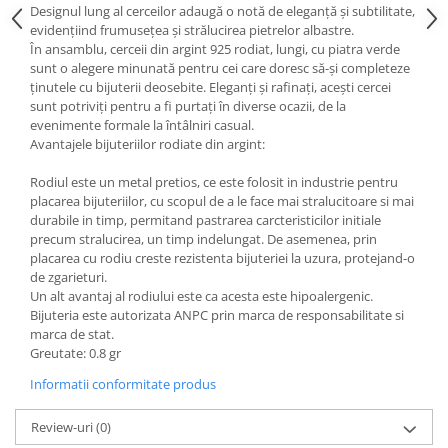
Designul lung al cerceilor adaugă o notă de eleganță și subtilitate,
evidențiind frumusețea și strălucirea pietrelor albastre.
În ansamblu, cerceii din argint 925 rodiat, lungi, cu piatra verde
sunt o alegere minunată pentru cei care doresc să-și completeze
ținutele cu bijuterii deosebite. Eleganți și rafinați, acești cercei
sunt potriviți pentru a fi purtați în diverse ocazii, de la
evenimente formale la întâlniri casual.
Avantajele bijuteriilor rodiate din argint:
Rodiul este un metal pretios, ce este folosit in industrie pentru
placarea bijuteriilor, cu scopul de a le face mai stralucitoare si mai
durabile in timp, permitand pastrarea carcteristicilor initiale
precum stralucirea, un timp indelungat. De asemenea, prin
placarea cu rodiu creste rezistenta bijuteriei la uzura, protejand-o
de zgarieturi.
Un alt avantaj al rodiului este ca acesta este hipoalergenic.
Bijuteria este autorizata ANPC prin marca de responsabilitate si
marca de stat.
Greutate: 0.8 gr
Informatii conformitate produs
Review-uri
(0)