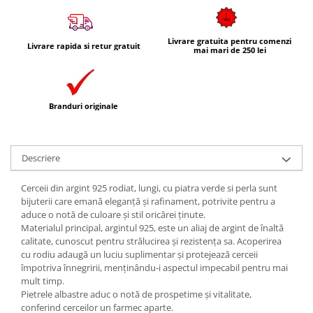
Livrare gratuita pentru comenzi
Livrare rapida si retur gratuit
mai mari de 250 lei
Branduri originale
Descriere
Cerceii din argint 925 rodiat, lungi, cu piatra verde si perla sunt
bijuterii care emană eleganță și rafinament, potrivite pentru a
aduce o notă de culoare și stil oricărei ținute.
Materialul principal, argintul 925, este un aliaj de argint de înaltă
calitate, cunoscut pentru strălucirea și rezistența sa. Acoperirea
cu rodiu adaugă un luciu suplimentar și protejează cerceii
împotriva înnegririi, menținându-i aspectul impecabil pentru mai
mult timp.
Pietrele albastre aduc o notă de prospetime și vitalitate,
conferind cerceilor un farmec aparte.