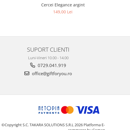
Cercei Elegance argint
Cercei
149,00 Lei
SUPORT CLIENTI
Luni-Vineri 10.00 - 14.00
0729.041.919
office@giftforyou.ro
©Copyright S.C. TAKARA SOLUTIONS S.R.L 2026
Platforma E-