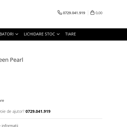
0729.041.919
0,00
RBATORI
LICHIDARE STOC
TIARE
reen Pearl
are
voie de ajutor?
0729.041.919
informatii