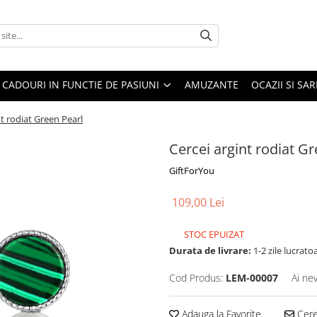
CADOURI IN FUNCTIE DE PASIUNI
AMUZANTE
OCAZII SI SA
nt rodiat Green Pearl
Cercei argint rodiat G
GiftForYou
109,00 Lei
STOC EPUIZAT
Durata de livrare:
1-2 zile lucrato
Cod Produs:
LEM-00007
Ai ne
Adauga la Favorite
Cere 