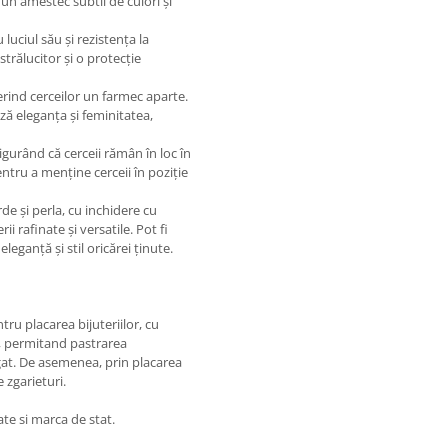
un amestec subtil de culori și
luciul său și rezistența la
trălucitor și o protecție
erind cerceilor un farmec aparte.
ză eleganța și feminitatea,
igurând că cerceii rămân în loc în
ntru a menține cerceii în poziție
rde și perla, cu inchidere cu
i rafinate și versatile. Pot fi
eganță și stil oricărei ținute.
tru placarea bijuteriilor, cu
mp, permitand pastrarea
ngat. De asemenea, prin placarea
e zgarieturi.
ate si marca de stat.