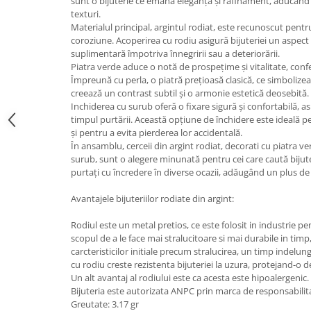
sunt o bijuterie ce emană eleganță și rafinament, aducând 
texturi.
Materialul principal, argintul rodiat, este recunoscut pentru 
coroziune. Acoperirea cu rodiu asigură bijuteriei un aspect s
suplimentară împotriva înnegririi sau a deteriorării.
Piatra verde aduce o notă de prospețime și vitalitate, conf
Împreună cu perla, o piatră prețioasă clasică, ce simbolizea
creează un contrast subtil și o armonie estetică deosebită.
Inchiderea cu surub oferă o fixare sigură și confortabilă, as
timpul purtării. Această opțiune de închidere este ideală pe
și pentru a evita pierderea lor accidentală.
În ansamblu, cerceii din argint rodiat, decorati cu piatra ve
surub, sunt o alegere minunată pentru cei care caută bijuteri
purtați cu încredere în diverse ocazii, adăugând un plus de el
Avantajele bijuteriilor rodiate din argint:
Rodiul este un metal pretios, ce este folosit in industrie pen
scopul de a le face mai stralucitoare si mai durabile in ti
carcteristicilor initiale precum stralucirea, un timp indelu
cu rodiu creste rezistenta bijuteriei la uzura, protejand-o d
Un alt avantaj al rodiului este ca acesta este hipoalergenic.
Bijuteria este autorizata ANPC prin marca de responsabilit
Greutate: 3.17 gr