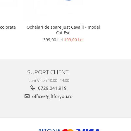
colorata
Ochelari de soare Just Cavalli - model
Ochela
Cat Eye
2
399,00 Lei
199,00 Lei
SUPORT CLIENTI
Luni-Vineri 10.00 - 14.00
0729.041.919
office@giftforyou.ro