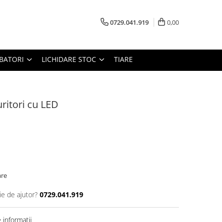
0729.041.919
0,00
RBATORI
LICHIDARE STOC
TIARE
ritori cu LED
are
ie de ajutor?
0729.041.919
informatii