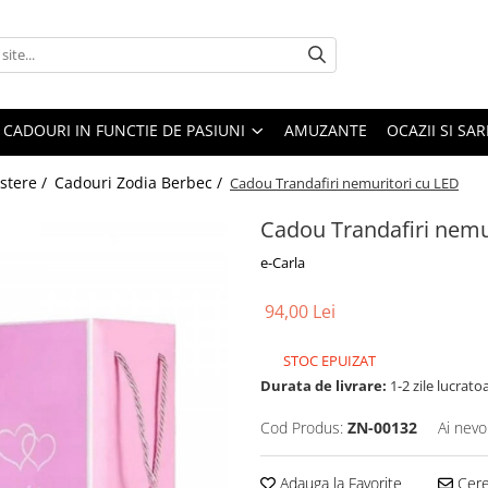
CADOURI IN FUNCTIE DE PASIUNI
AMUZANTE
OCAZII SI SA
stere /
Cadouri Zodia Berbec /
Cadou Trandafiri nemuritori cu LED
Cadou Trandafiri nemu
e-Carla
94,00 Lei
STOC EPUIZAT
Durata de livrare:
1-2 zile lucrato
Cod Produs:
ZN-00132
Ai nevo
Adauga la Favorite
Cere 