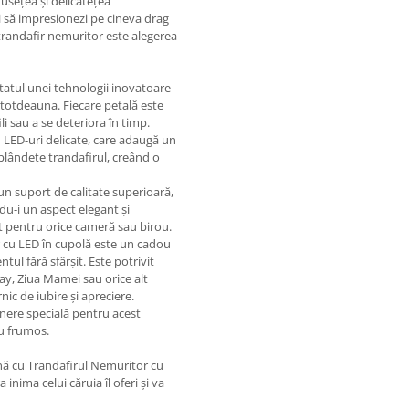
usețea și delicatețea
ei să impresionezi pe cineva drag
st trandafir nemuritor este alegerea
ltatul unei tehnologii inovatoare
 totdeauna. Fiecare petală este
li sau a se deteriora în timp.
 LED-uri delicate, care adaugă un
blândețe trandafirul, creând o
-un suport de calitate superioară,
du-i un aspect elegant și
ct pentru orice cameră sau birou.
 cu LED în cupolă este un cadou
ul fără sfârșit. Este potrivit
Day, Ziua Mamei sau orice alt
ic de iubire și apreciere.
inere specială pentru acest
eu frumos.
nă cu Trandafirul Nemuritor cu
inima celui căruia îl oferi și va