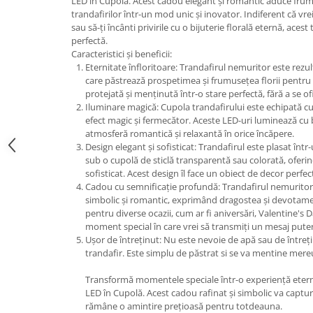
LED în Cupolă. Acest cadou elegant și romantic aduce frum
trandafirilor într-un mod unic și inovator. Indiferent că vr
sau să-ți încânti privirile cu o bijuterie florală eternă, ace
perfectă.
Caracteristici și beneficii:
Eternitate înfloritoare: Trandafirul nemuritor este rezu
care păstrează prospetimea și frumusețea florii pentru
protejată și menținută într-o stare perfectă, fără a se ofi
Iluminare magică: Cupola trandafirului este echipată cu
efect magic și fermecător. Aceste LED-uri luminează cu 
atmosferă romantică și relaxantă în orice încăpere.
Design elegant și sofisticat: Trandafirul este plasat într
sub o cupolă de sticlă transparentă sau colorată, oferin
sofisticat. Acest design îl face un obiect de decor perfe
Cadou cu semnificație profundă: Trandafirul nemuritor
simbolic și romantic, exprimând dragostea și devotament
pentru diverse ocazii, cum ar fi aniversări, Valentine's 
moment special în care vrei să transmiți un mesaj putern
Ușor de întreținut: Nu este nevoie de apă sau de întreț
trandafir. Este simplu de păstrat si se va mentine mer
Transformă momentele speciale într-o experiență eter
LED în Cupolă. Acest cadou rafinat și simbolic va captura 
rămâne o amintire prețioasă pentru totdeauna.