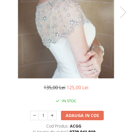
135,00 Lei
125,00 Lei
IN STOC
ADAUGA IN COS
Cod Produs:
ACGG
Ai nevoie de ajutor?
0729.041.919