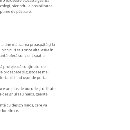
i o folosește. Această geantă
legi, oferindu-le posibilitatea
 optime de păstrare.
 a ține mâncarea proaspătă și la
icnicuri sau orice altă ieșire în
antă oferă suficient spațiu
tă protejează conținutul de
ele proaspete și gustoase mai
fortabil, fiind ușor de purtat
ce un plus de bucurie și utilitate
pe designul său haios, geanta
ntă cu design haios, care va
lor zilnice.