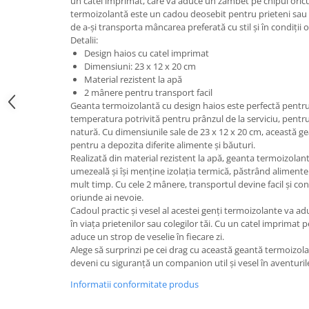
un catel imprimat, care va aduce un zâmbet pe chipul oricu
termoizolantă este un cadou deosebit pentru prieteni sau co
de a-și transporta mâncarea preferată cu stil și în condiții
Detalii:
Design haios cu catel imprimat
Dimensiuni: 23 x 12 x 20 cm
Material rezistent la apă
2 mânere pentru transport facil
Geanta termoizolantă cu design haios este perfectă pentru
temperatura potrivită pentru prânzul de la serviciu, pentru p
natură. Cu dimensiunile sale de 23 x 12 x 20 cm, această ge
pentru a depozita diferite alimente și băuturi.
Realizată din material rezistent la apă, geanta termoizolan
umezeală și își menține izolația termică, păstrând aliment
mult timp. Cu cele 2 mânere, transportul devine facil și con
oriunde ai nevoie.
Cadoul practic și vesel al acestei genți termoizolante va adu
în viața prietenilor sau colegilor tăi. Cu un catel imprimat 
aduce un strop de veselie în fiecare zi.
Alege să surprinzi pe cei drag cu această geantă termoizola
deveni cu siguranță un companion util și vesel în aventurile 
Informatii conformitate produs