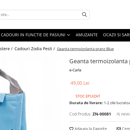
CADOURI IN FUNCTIE DE PASIUNI
AMUZANTE
OCAZII SI SA
stere /
Cadouri Zodia Pesti /
Geanta termoizolanta pranz Blue
Geanta termoizolanta 
e-Carla
49,00 Lei
STOC EPUIZAT
Durata de livrare:
1-2 zile lucrato
Cod Produs:
ZN-00081
Ai nevo
Adauga la Favorite
Cere 