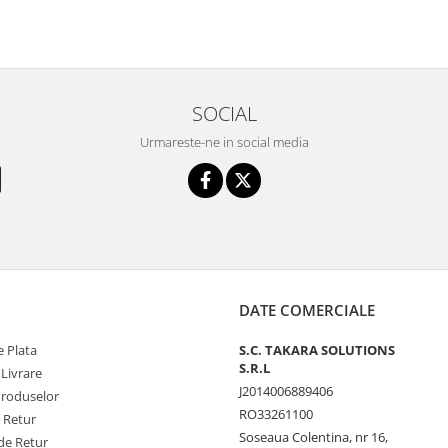
SOCIAL
Urmareste-ne in social media
DATE COMERCIALE
 Plata
S.C. TAKARA SOLUTIONS
S.R.L
 Livrare
J2014006889406
Produselor
RO33261100
e Retur
Soseaua Colentina, nr 16,
de Retur