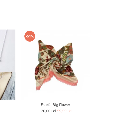
-51%
-50%
Esarfa Big Flower
Ochelari d
120,00 Lei
59,00 Lei
3