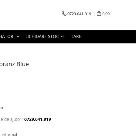
0729.041.919
0,00
RBATORI
LICHIDARE STOC
TIARE
pranz Blue
are
ie de ajutor?
0729.041.919
informatii