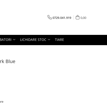
0729.041.919
0,00
RBATORI
LICHIDARE STOC
TIARE
ark Blue
are