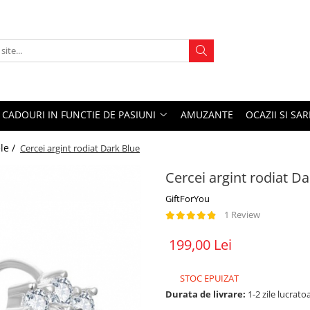
CADOURI IN FUNCTIE DE PASIUNI
AMUZANTE
OCAZII SI SA
le /
Cercei argint rodiat Dark Blue
Cercei argint rodiat D
GiftForYou
1 Review
199,00 Lei
STOC EPUIZAT
Durata de livrare:
1-2 zile lucrato