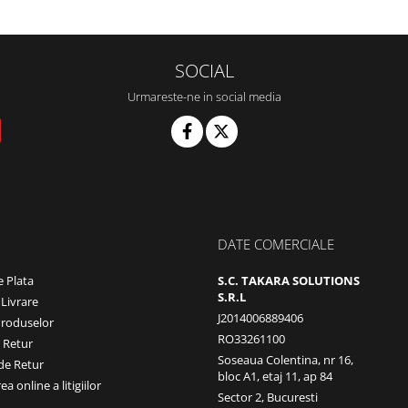
SOCIAL
Urmareste-ne in social media
DATE COMERCIALE
 Plata
S.C. TAKARA SOLUTIONS
S.R.L
 Livrare
J2014006889406
Produselor
RO33261100
e Retur
Soseaua Colentina, nr 16,
de Retur
bloc A1, etaj 11, ap 84
a online a litigiilor
Sector 2, Bucuresti