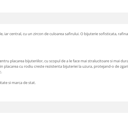
e, iar central, cu un zircon de culoarea safirului. O bijuterie sofisticata, rafina
entru placarea bijuteriilor, cu scopul de a le face mai stralucitoare si mai dura
 placarea cu rodiu creste rezistenta bijuteriei la uzura, protejand-o de zgari
c.
itate si marca de stat.