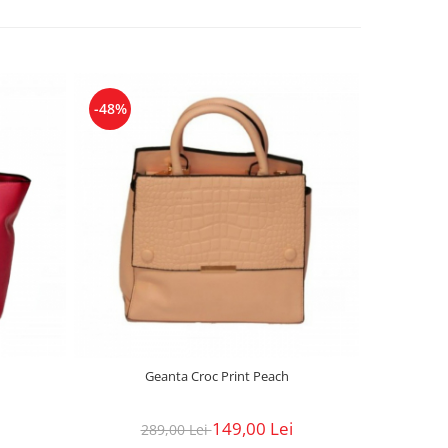
-48%
-47%
Geanta Croc Print Peach
Geant
149,00 Lei
289,00 Lei
29