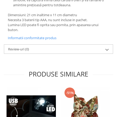
simbolic va captura inima celui căruia îl oferi și va rămâne o
amintire prețioasă pentru totdeauna.
Dimensiuni: 21 cm inaltime x 11 cm diametru
Necesita 3 baterii tip AAA, nu sunt incluse in pachet.
Lumina LED poate fi oprita sau pornita, prin apasarea unui
buton.
Informatii conformitate produs
Review-uri
(0)
PRODUSE SIMILARE
-51%