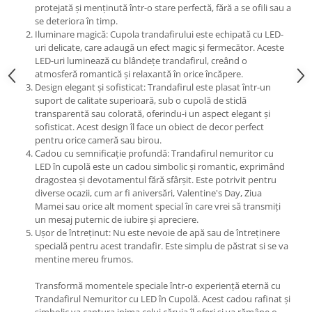
protejată și menținută într-o stare perfectă, fără a se ofili sau a
se deteriora în timp.
Iluminare magică: Cupola trandafirului este echipată cu LED-
uri delicate, care adaugă un efect magic și fermecător. Aceste
LED-uri luminează cu blândețe trandafirul, creând o
atmosferă romantică și relaxantă în orice încăpere.
Design elegant și sofisticat: Trandafirul este plasat într-un
suport de calitate superioară, sub o cupolă de sticlă
transparentă sau colorată, oferindu-i un aspect elegant și
sofisticat. Acest design îl face un obiect de decor perfect
pentru orice cameră sau birou.
Cadou cu semnificație profundă: Trandafirul nemuritor cu
LED în cupolă este un cadou simbolic și romantic, exprimând
dragostea și devotamentul fără sfârșit. Este potrivit pentru
diverse ocazii, cum ar fi aniversări, Valentine's Day, Ziua
Mamei sau orice alt moment special în care vrei să transmiți
un mesaj puternic de iubire și apreciere.
Ușor de întreținut: Nu este nevoie de apă sau de întreținere
specială pentru acest trandafir. Este simplu de păstrat si se va
mentine mereu frumos.
Transformă momentele speciale într-o experiență eternă cu
Trandafirul Nemuritor cu LED în Cupolă. Acest cadou rafinat și