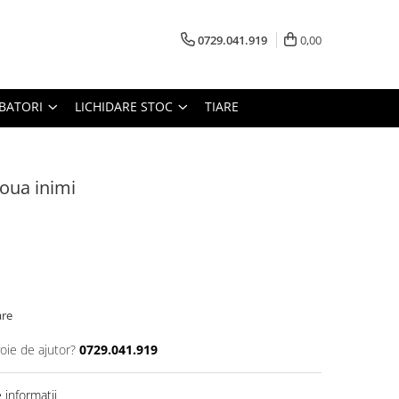
0729.041.919
0,00
RBATORI
LICHIDARE STOC
TIARE
Doua inimi
are
oie de ajutor?
0729.041.919
informatii