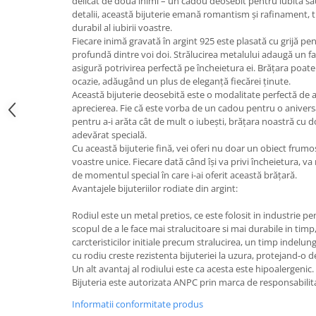
delicat de două inimi – un cadou deosebit pentru iubita sau 
detalii, această bijuterie emană romantism și rafinament,
durabil al iubirii voastre.
Fiecare inimă gravată în argint 925 este plasată cu grijă p
profundă dintre voi doi. Strălucirea metalului adaugă un far
asigură potrivirea perfectă pe încheietura ei. Brățara poate
ocazie, adăugând un plus de eleganță fiecărei ținute.
Această bijuterie deosebită este o modalitate perfectă de a
aprecierea. Fie că este vorba de un cadou pentru o aniversa
pentru a-i arăta cât de mult o iubești, brățara noastră cu d
adevărat specială.
Cu această bijuterie fină, vei oferi nu doar un obiect frumos,
voastre unice. Fiecare dată când își va privi încheietura, v
de momentul special în care i-ai oferit această brățară.
Avantajele bijuteriilor rodiate din argint:
Rodiul este un metal pretios, ce este folosit in industrie pen
scopul de a le face mai stralucitoare si mai durabile in ti
carcteristicilor initiale precum stralucirea, un timp indelu
cu rodiu creste rezistenta bijuteriei la uzura, protejand-o d
Un alt avantaj al rodiului este ca acesta este hipoalergenic.
Bijuteria este autorizata ANPC prin marca de responsabilit
Informatii conformitate produs