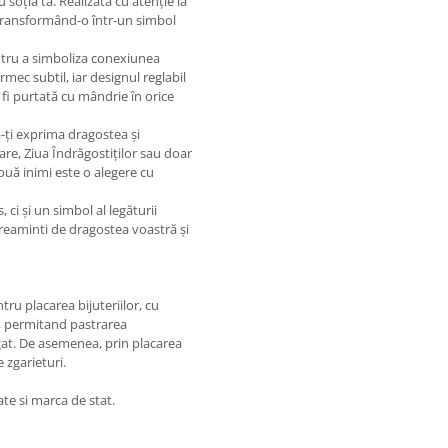
soția ta. Realizată cu atenție la
 transformând-o într-un simbol
entru a simboliza conexiunea
mec subtil, iar designul reglabil
 fi purtată cu mândrie în orice
-ți exprima dragostea și
re, Ziua Îndrăgostiților sau doar
ouă inimi este o alegere cu
 ci și un simbol al legăturii
a reaminti de dragostea voastră și
tru placarea bijuteriilor, cu
mp, permitand pastrarea
ngat. De asemenea, prin placarea
e zgarieturi.
ate si marca de stat.