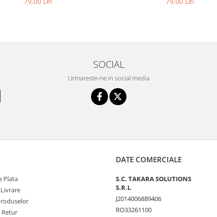
79,00 Lei
79,00 Lei
SOCIAL
Urmareste-ne in social media
DATE COMERCIALE
 Plata
S.C. TAKARA SOLUTIONS
S.R.L
 Livrare
J2014006889406
Produselor
RO33261100
e Retur