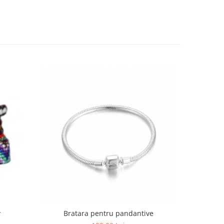
v
Bratara pentru pandantive
Set 2 