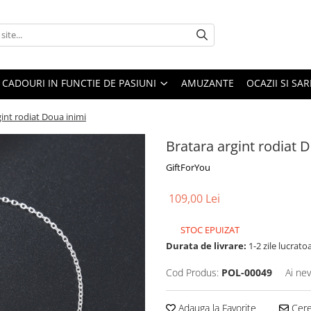
CADOURI IN FUNCTIE DE PASIUNI
AMUZANTE
OCAZII SI SA
gint rodiat Doua inimi
Bratara argint rodiat 
GiftForYou
109,00 Lei
STOC EPUIZAT
Durata de livrare:
1-2 zile lucrato
Cod Produs:
POL-00049
Ai nev
Adauga la Favorite
Cere 