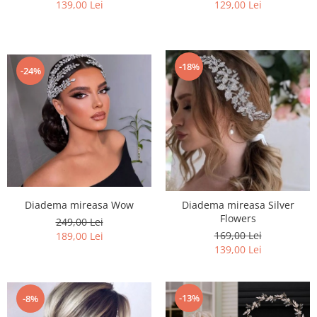
139,00 Lei
129,00 Lei
-18%
-24%
Diadema mireasa Wow
Diadema mireasa Silver
Flowers
249,00 Lei
169,00 Lei
189,00 Lei
139,00 Lei
-13%
-8%